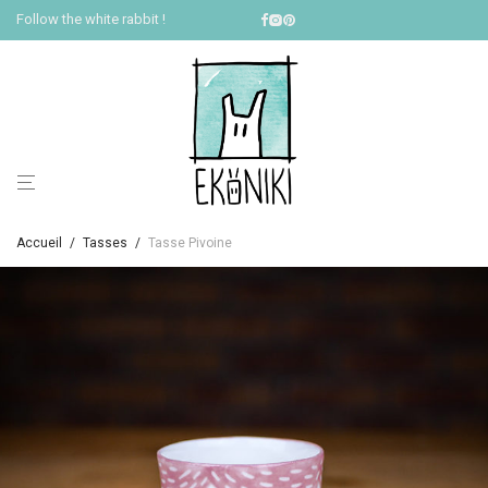
Follow the white rabbit !
Accueil
/
Tasses
/
Tasse Pivoine