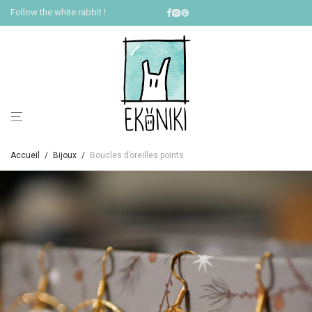
Follow the white rabbit !
Accueil
/
Bijoux
/
Boucles d’oreilles points